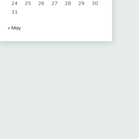
24
25
26
27
28
29
30
31
« May