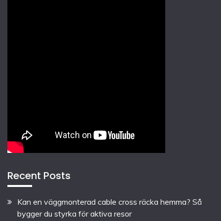
Recent Posts
Kan en väggmonterad cable cross räcka hemma? Så
bygger du styrka för aktiva resor