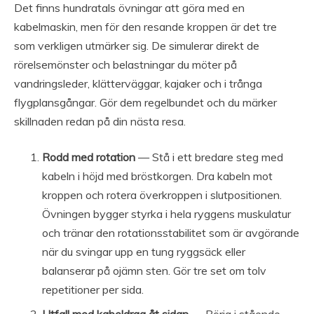
Det finns hundratals övningar att göra med en
kabelmaskin, men för den resande kroppen är det tre
som verkligen utmärker sig. De simulerar direkt de
rörelsemönster och belastningar du möter på
vandringsleder, klätterväggar, kajaker och i trånga
flygplansgångar. Gör dem regelbundet och du märker
skillnaden redan på din nästa resa.
Rodd med rotation
— Stå i ett bredare steg med
kabeln i höjd med bröstkorgen. Dra kabeln mot
kroppen och rotera överkroppen i slutpositionen.
Övningen bygger styrka i hela ryggens muskulatur
och tränar den rotationsstabilitet som är avgörande
när du svingar upp en tung ryggsäck eller
balanserar på ojämn sten. Gör tre set om tolv
repetitioner per sida.
Utfall med kabeldrag åt sidan
— Börja i stående