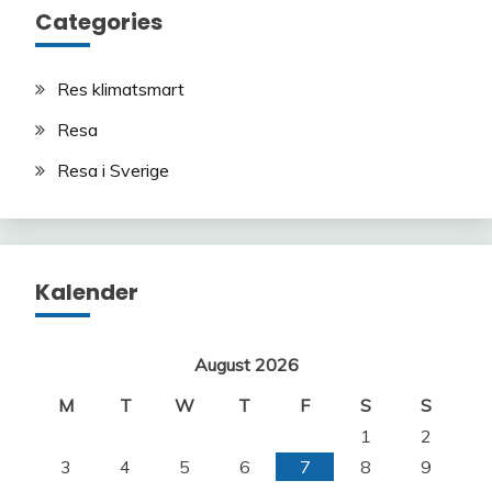
Categories
Res klimatsmart
Resa
Resa i Sverige
Kalender
August 2026
M
T
W
T
F
S
S
1
2
3
4
5
6
7
8
9