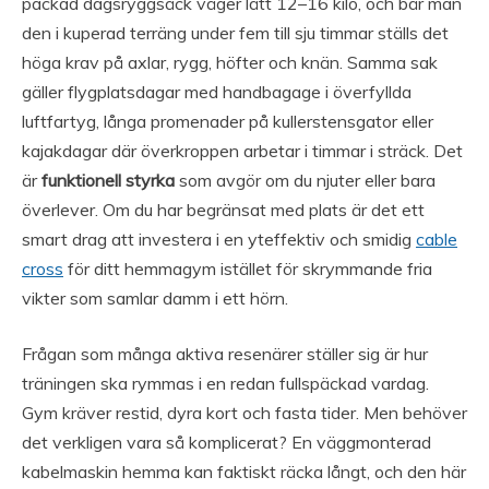
packad dagsryggsäck väger lätt 12–16 kilo, och bär man
den i kuperad terräng under fem till sju timmar ställs det
höga krav på axlar, rygg, höfter och knän. Samma sak
gäller flygplatsdagar med handbagage i överfyllda
luftfartyg, långa promenader på kullerstensgator eller
kajakdagar där överkroppen arbetar i timmar i sträck. Det
är
funktionell styrka
som avgör om du njuter eller bara
överlever. Om du har begränsat med plats är det ett
smart drag att investera i en yteffektiv och smidig
cable
cross
för ditt hemmagym istället för skrymmande fria
vikter som samlar damm i ett hörn.
Frågan som många aktiva resenärer ställer sig är hur
träningen ska rymmas i en redan fullspäckad vardag.
Gym kräver restid, dyra kort och fasta tider. Men behöver
det verkligen vara så komplicerat? En väggmonterad
kabelmaskin hemma kan faktiskt räcka långt, och den här