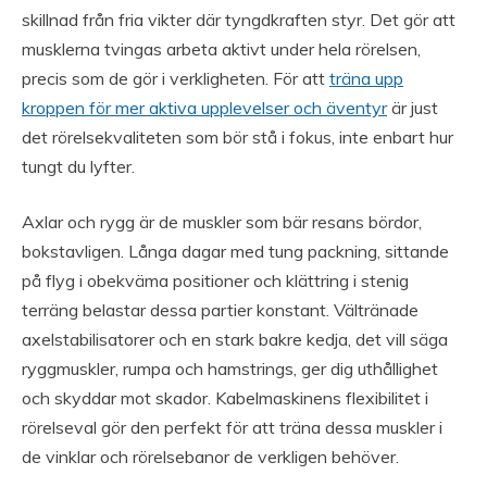
skillnad från fria vikter där tyngdkraften styr. Det gör att
musklerna tvingas arbeta aktivt under hela rörelsen,
precis som de gör i verkligheten. För att
träna upp
kroppen för mer aktiva upplevelser och äventyr
är just
det rörelsekvaliteten som bör stå i fokus, inte enbart hur
tungt du lyfter.
Axlar och rygg är de muskler som bär resans bördor,
bokstavligen. Långa dagar med tung packning, sittande
på flyg i obekväma positioner och klättring i stenig
terräng belastar dessa partier konstant. Vältränade
axelstabilisatorer och en stark bakre kedja, det vill säga
ryggmuskler, rumpa och hamstrings, ger dig uthållighet
och skyddar mot skador. Kabelmaskinens flexibilitet i
rörelseval gör den perfekt för att träna dessa muskler i
de vinklar och rörelsebanor de verkligen behöver.