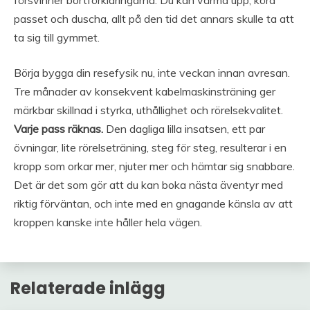
försvinner bortförklaringarna. Du kan värma upp, köra
passet och duscha, allt på den tid det annars skulle ta att
ta sig till gymmet.
Börja bygga din resefysik nu, inte veckan innan avresan.
Tre månader av konsekvent kabelmaskinsträning ger
märkbar skillnad i styrka, uthållighet och rörelsekvalitet.
Varje pass räknas.
Den dagliga lilla insatsen, ett par
övningar, lite rörelseträning, steg för steg, resulterar i en
kropp som orkar mer, njuter mer och hämtar sig snabbare.
Det är det som gör att du kan boka nästa äventyr med
riktig förväntan, och inte med en gnagande känsla av att
kroppen kanske inte håller hela vägen.
Relaterade inlägg