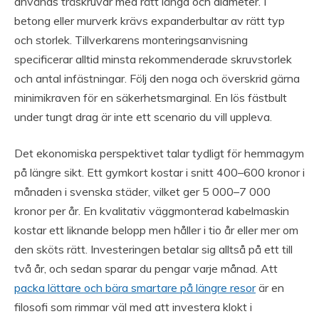
används träskruvar med rätt längd och diameter. I
betong eller murverk krävs expanderbultar av rätt typ
och storlek. Tillverkarens monteringsanvisning
specificerar alltid minsta rekommenderade skruvstorlek
och antal infästningar. Följ den noga och överskrid gärna
minimikraven för en säkerhetsmarginal. En lös fästbult
under tungt drag är inte ett scenario du vill uppleva.
Det ekonomiska perspektivet talar tydligt för hemmagym
på längre sikt. Ett gymkort kostar i snitt 400–600 kronor i
månaden i svenska städer, vilket ger 5 000–7 000
kronor per år. En kvalitativ väggmonterad kabelmaskin
kostar ett liknande belopp men håller i tio år eller mer om
den sköts rätt. Investeringen betalar sig alltså på ett till
två år, och sedan sparar du pengar varje månad. Att
packa lättare och bära smartare på längre resor
är en
filosofi som rimmar väl med att investera klokt i