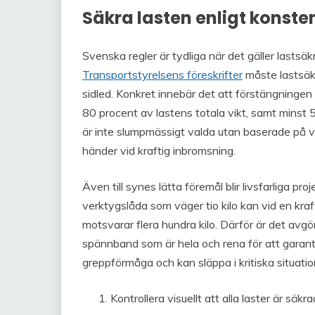
Säkra lasten enligt konsten
Svenska regler är tydliga när det gäller lastsäk
Transportstyrelsens föreskrifter
måste lastsäkr
sidled. Konkret innebär det att förstängninge
80 procent av lastens totala vikt, samt minst 
är inte slumpmässigt valda utan baserade på ve
händer vid kraftig inbromsning.
Även till synes lätta föremål blir livsfarliga proj
verktygslåda som väger tio kilo kan vid en kra
motsvarar flera hundra kilo. Därför är det av
spännband som är hela och rena för att garante
greppförmåga och kan släppa i kritiska situatio
Kontrollera visuellt att alla laster är säk