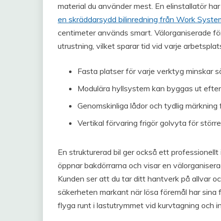
material du använder mest. En elinstallatör h
en skräddarsydd bilinredning från Work Syste
centimeter används smart. Välorganiserade förv
utrustning, vilket sparar tid vid varje arbetsplat
Fasta platser för varje verktyg minskar 
Modulära hyllsystem kan byggas ut eft
Genomskinliga lådor och tydlig märkning 
Vertikal förvaring frigör golvyta för störr
En strukturerad bil ger också ett professionell
öppnar bakdörrarna och visar en välorganiser
Kunden ser att du tar ditt hantverk på allvar o
säkerheten markant när lösa föremål har sina fast
flyga runt i lastutrymmet vid kurvtagning och 