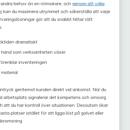
ar andra behov än en rörmokare, och
genom att välja
m
kan du maximera utrymmet och säkerställa att varje
aringslösningar gör att du snabbt hittar rätt
s.
söktiden dramatiskt
er hand som verksamheten växer
förenklar inventeringen
e material
t intryck gentemot kunden direkt vid ankomst. När du
ad arbetsplats signalerar det kompetens och omsorg.
ch att du har kontroll över situationen. Dessutom ökar
a platser istället för att ligga löst på golvet eller
inbromsning.