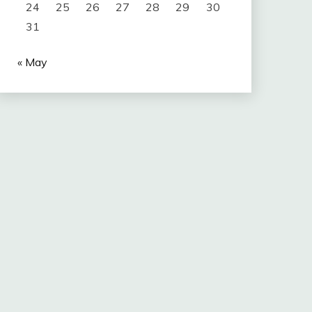
24
25
26
27
28
29
30
31
« May