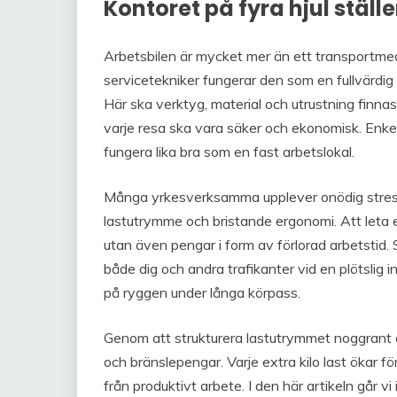
Kontoret på fyra hjul ställ
Arbetsbilen är mycket mer än ett transportmed
servicetekniker fungerar den som en fullvärdig 
Här ska verktyg, material och utrustning finnas
varje resa ska vara säker och ekonomisk. Enkelt
fungera lika bra som en fast arbetslokal.
Många yrkesverksamma upplever onödig stress o
lastutrymme och bristande ergonomi. Att leta eft
utan även pengar i form av förlorad arbetstid. 
både dig och andra trafikanter vid en plötslig i
på ryggen under långa körpass.
Genom att strukturera lastutrymmet noggrant 
och bränslepengar. Varje extra kilo last ökar f
från produktivt arbete. I den här artikeln går 