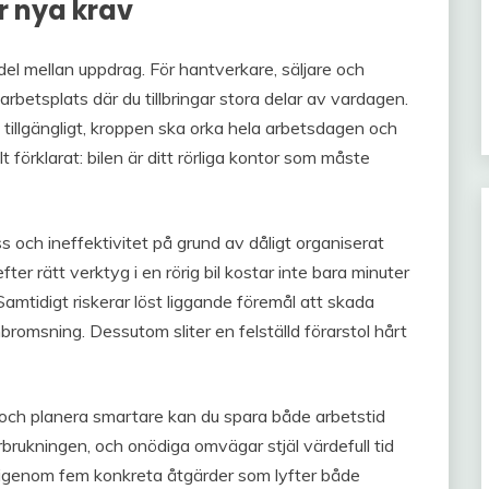
er nya krav
el mellan uppdrag. För hantverkare, säljare och
arbetsplats där du tillbringar stora delar av vardagen.
 tillgängligt, kroppen ska orka hela arbetsdagen och
 förklarat: bilen är ditt rörliga kontor som måste
ch ineffektivitet på grund av dåligt organiserat
er rätt verktyg i en rörig bil kostar inte bara minuter
Samtidigt riskerar löst liggande föremål att skada
nbromsning. Dessutom sliter en felställd förarstol hårt
och planera smartare kan du spara både arbetstid
örbrukningen, och onödiga omvägar stjäl värdefull tid
vi igenom fem konkreta åtgärder som lyfter både