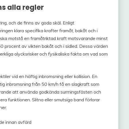
s alla regler
ring, och de finns av goda skäl. Enligt
ingen klara specifika krafter framåt, bakåt och i
n ska motstå en framåtriktad kraft motsvarande minst
50 procent av vikten bakåt och i sidled. Dessa värden
rkliga olycksrisker och fysikaliska fakta om vad som
ektiler vid en häftig inbromsning eller kollision. En
ftig inbromsning från 50 km/h få en slagkraft som
görande att använda godkända surrningsfästen och
ra funktionen. Slitna eller smutsiga band förlorar
ner.
rade innan avfärd