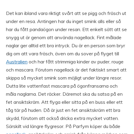
Det kan ibland vara riktigt svårt att se pigg och fräsch ut
under en resa. Antingen har du inget smink alls eller så
har du fått pandaögon under resan. Ett enkelt sätt att se
snygg ut är genom att använda nagellack. Fint målade
naglar ger alltid ett bra intryck. Du är en person som bryr
dig om att vara fräsch, även om du sover på flyget till
Australien
och har fått strimmiga kinder av puder, rouge
och mascara. Förutom nagellack är det faktiskt smart att
skippa så mycket smink som möjligt under längre resor.
Dutta lite vattenfast mascara på ögonfransarna och
måla naglarna. Det räcker. Däremot ska du satsa på en
fet ansiktskräm. Att flyga eller sitta på en buss eller ett
tåg tär på huden. Då är just en fet ansiktskräm ett bra
skydd, förutom att också dricka extra mycket vatten.
Särskilt vid längre flygresor. På Parfym köper du både