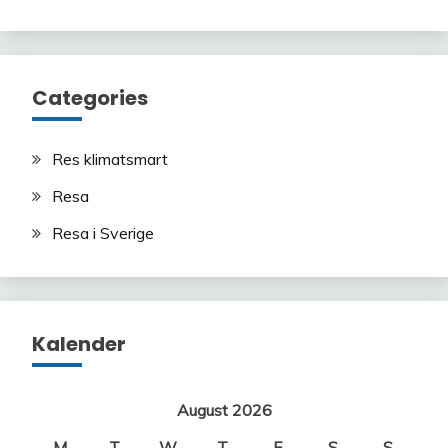
Categories
Res klimatsmart
Resa
Resa i Sverige
Kalender
August 2026
M
T
W
T
F
S
S