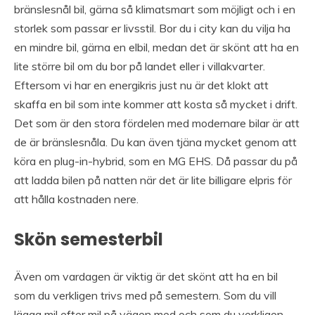
bränslesnål bil, gärna så klimatsmart som möjligt och i en
storlek som passar er livsstil. Bor du i city kan du vilja ha
en mindre bil, gärna en elbil, medan det är skönt att ha en
lite större bil om du bor på landet eller i villakvarter.
Eftersom vi har en energikris just nu är det klokt att
skaffa en bil som inte kommer att kosta så mycket i drift.
Det som är den stora fördelen med modernare bilar är att
de är bränslesnåla. Du kan även tjäna mycket genom att
köra en plug-in-hybrid, som en MG EHS. Då passar du på
att ladda bilen på natten när det är lite billigare elpris för
att hålla kostnaden nere.
Skön semesterbil
Även om vardagen är viktig är det skönt att ha en bil
som du verkligen trivs med på semestern. Som du vill
lägga mil efter mil på vägen med och som du verkligen