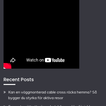
Recent Posts
Kan en väggmonterad cable cross räcka hemma? Så
bygger du styrka för aktiva resor